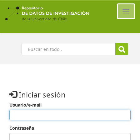
Ir
al
Cambi
contenido
naveg
principal
Buscar
Iniciar sesión
Usuario/e-mail
Contraseña