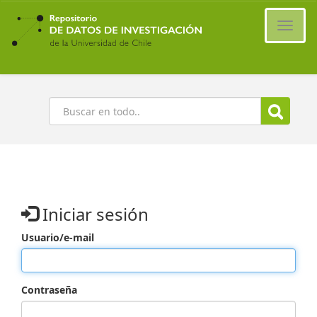
Ir
al
Cambi
contenido
naveg
principal
Buscar
Iniciar sesión
Usuario/e-mail
Contraseña