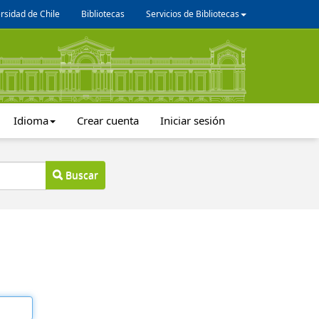
rsidad de Chile
Bibliotecas
Servicios de Bibliotecas
Idioma
Crear cuenta
Iniciar sesión
Buscar