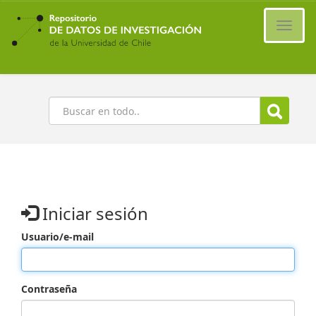
Ir
al
Cambi
contenido
naveg
principal
Buscar
Iniciar sesión
Usuario/e-mail
Contraseña