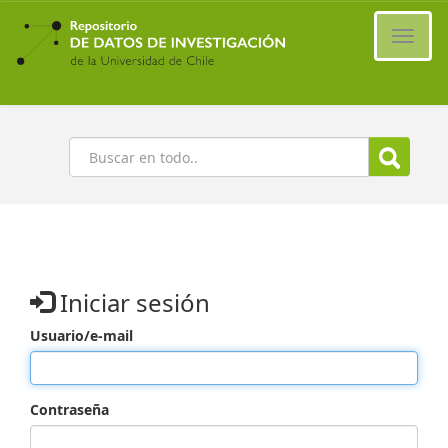
Ir
al
Cambi
contenido
naveg
principal
Buscar
Iniciar sesión
Usuario/e-mail
Contraseña