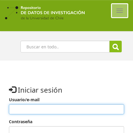
Ir
al
Cambi
contenido
naveg
principal
Buscar
Iniciar sesión
Usuario/e-mail
Contraseña