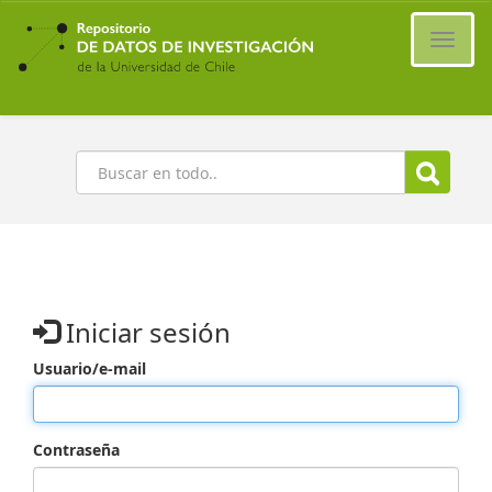
Ir
al
Cambi
contenido
naveg
principal
Buscar
Iniciar sesión
Usuario/e-mail
Contraseña