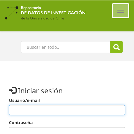
Ir
al
Cambi
contenido
naveg
principal
Buscar
Iniciar sesión
Usuario/e-mail
Contraseña