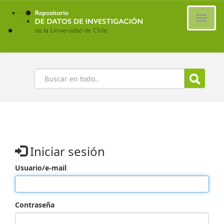
Ir
al
Cambi
contenido
naveg
principal
Buscar
Iniciar sesión
Usuario/e-mail
Contraseña