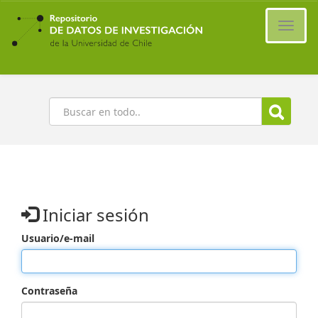
Ir
al
Cambi
contenido
naveg
principal
Buscar
Iniciar sesión
Usuario/e-mail
Contraseña