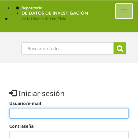
Ir
al
Cambi
contenido
naveg
principal
Buscar
Iniciar sesión
Usuario/e-mail
Contraseña