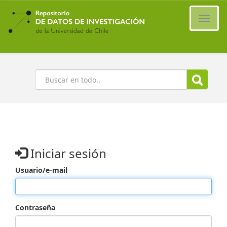
Ir
al
Cambi
contenido
naveg
principal
Buscar
Iniciar sesión
Usuario/e-mail
Contraseña