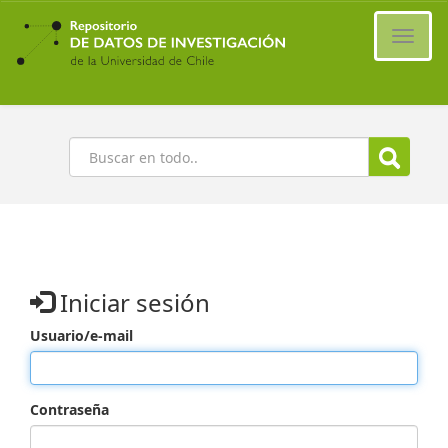
Ir
al
Cambi
contenido
naveg
principal
Buscar
Iniciar sesión
Usuario/e-mail
Contraseña