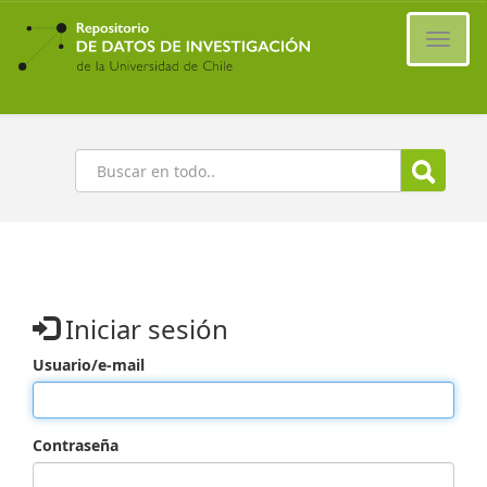
Ir
al
Cambi
contenido
naveg
principal
Buscar
Iniciar sesión
Usuario/e-mail
Contraseña