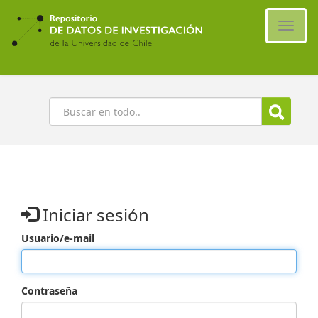
Ir
al
Cambi
contenido
naveg
principal
Buscar
Iniciar sesión
Usuario/e-mail
Contraseña