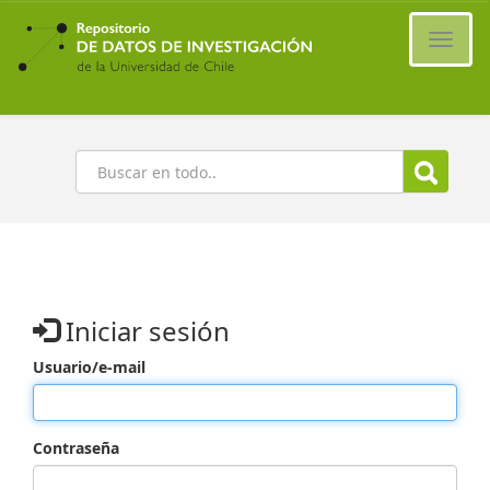
Ir
al
Cambi
contenido
naveg
principal
Buscar
Iniciar sesión
Usuario/e-mail
Contraseña