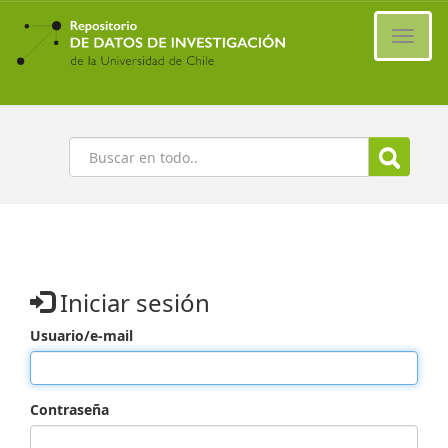
Ir
al
Cambi
contenido
naveg
principal
Buscar
Iniciar sesión
Usuario/e-mail
Contraseña