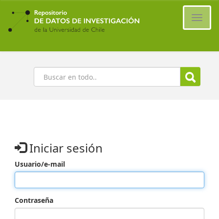
Ir
al
Cambi
contenido
naveg
principal
Buscar
Iniciar sesión
Usuario/e-mail
Contraseña