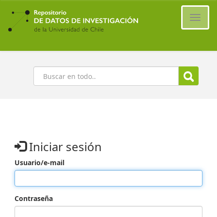
Ir
al
Cambi
contenido
naveg
principal
Buscar
Iniciar sesión
Usuario/e-mail
Contraseña