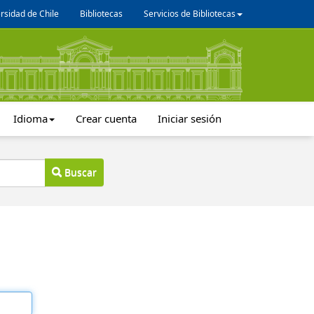
rsidad de Chile
Bibliotecas
Servicios de Bibliotecas
Idioma
Crear cuenta
Iniciar sesión
Buscar