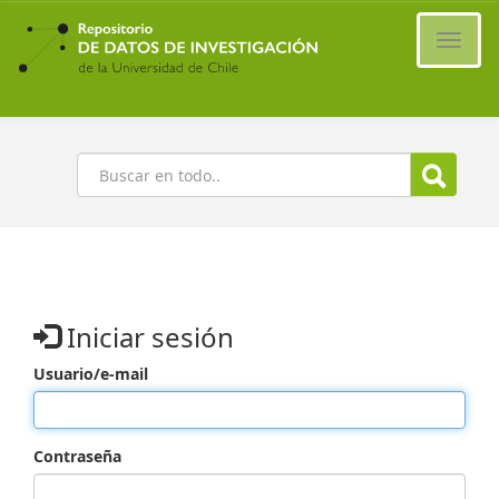
Ir
al
Cambi
contenido
naveg
principal
Buscar
Iniciar sesión
Usuario/e-mail
Contraseña