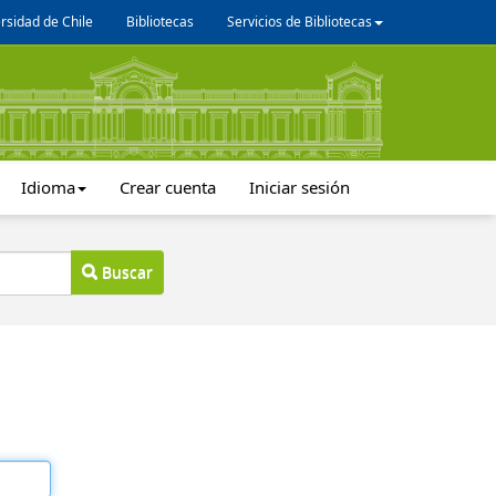
rsidad de Chile
Bibliotecas
Servicios de Bibliotecas
Idioma
Crear cuenta
Iniciar sesión
Buscar