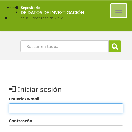
Ir
al
Cambi
contenido
naveg
principal
Buscar
Iniciar sesión
Usuario/e-mail
Contraseña