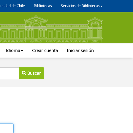
rsidad de Chile
Bibliotecas
Servicios de Bibliotecas
Idioma
Crear cuenta
Iniciar sesión
Buscar