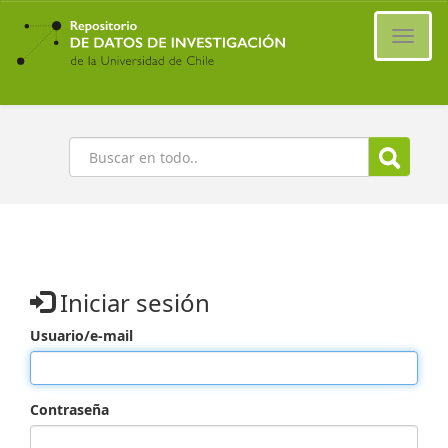
Ir
al
Cambi
contenido
naveg
principal
Buscar
Iniciar sesión
Usuario/e-mail
Contraseña