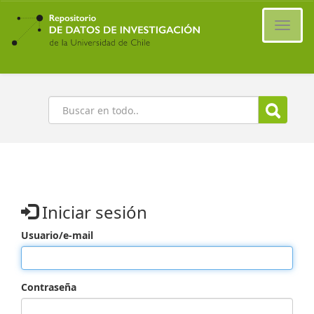
Ir
al
Cambi
contenido
naveg
principal
Buscar
Iniciar sesión
Usuario/e-mail
Contraseña