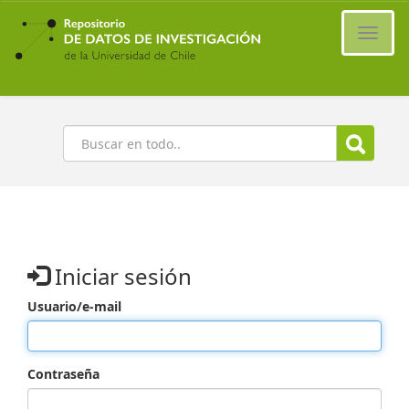
Ir
al
Cambi
contenido
naveg
principal
Buscar
Iniciar sesión
Usuario/e-mail
Contraseña