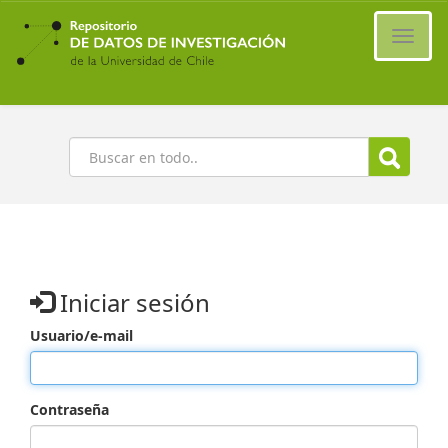
Ir
al
Cambi
contenido
naveg
principal
Buscar
Iniciar sesión
Usuario/e-mail
Contraseña