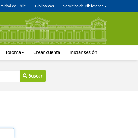
rsidad de Chile
Bibliotecas
Servicios de Bibliotecas
Idioma
Crear cuenta
Iniciar sesión
Buscar