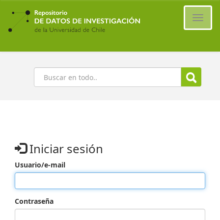
Ir
al
Cambi
contenido
naveg
principal
Buscar
Iniciar sesión
Usuario/e-mail
Contraseña