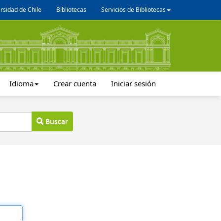
rsidad de Chile
Bibliotecas
Servicios de Bibliotecas
Idioma
Crear cuenta
Iniciar sesión
Buscar