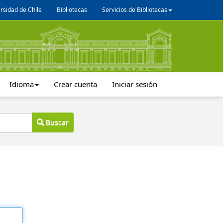
rsidad de Chile
Bibliotecas
Servicios de Bibliotecas
Idioma
Crear cuenta
Iniciar sesión
Buscar