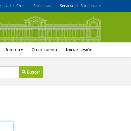
rsidad de Chile
Bibliotecas
Servicios de Bibliotecas
Idioma
Crear cuenta
Iniciar sesión
Buscar