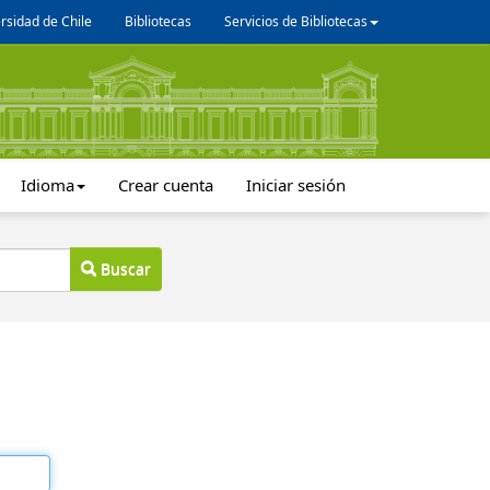
rsidad de Chile
Bibliotecas
Servicios de Bibliotecas
Idioma
Crear cuenta
Iniciar sesión
Buscar