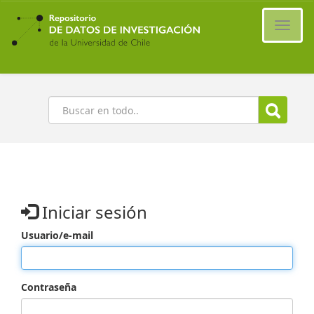
Ir
al
Cambi
contenido
naveg
principal
Buscar
Iniciar sesión
Usuario/e-mail
Contraseña