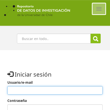
Ir
al
Cambi
contenido
naveg
principal
Buscar
Iniciar sesión
Usuario/e-mail
Contraseña