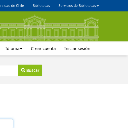
rsidad de Chile
Bibliotecas
Servicios de Bibliotecas
Idioma
Crear cuenta
Iniciar sesión
Buscar