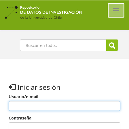
Ir
al
Cambi
contenido
naveg
principal
Buscar
Iniciar sesión
Usuario/e-mail
Contraseña