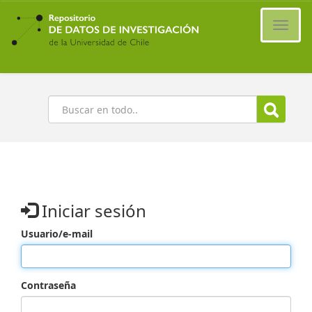
Ir
al
Cambi
contenido
naveg
principal
Buscar
Iniciar sesión
Usuario/e-mail
Contraseña