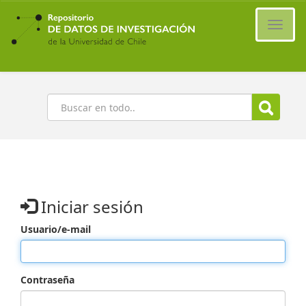
Ir
al
Cambi
contenido
naveg
principal
Buscar
Iniciar sesión
Usuario/e-mail
Contraseña