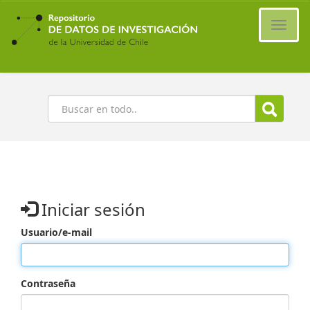
Ir
al
Cambi
contenido
naveg
principal
Buscar
Iniciar sesión
Usuario/e-mail
Contraseña