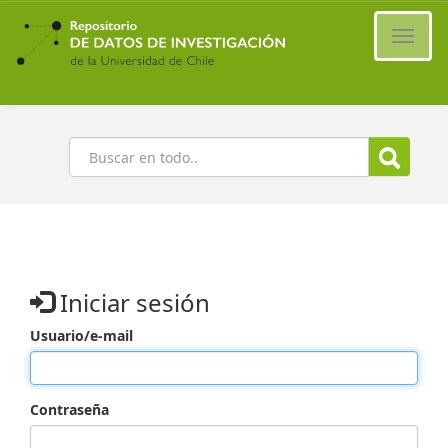
Ir
al
Cambi
contenido
naveg
principal
Buscar
Iniciar sesión
Usuario/e-mail
Contraseña