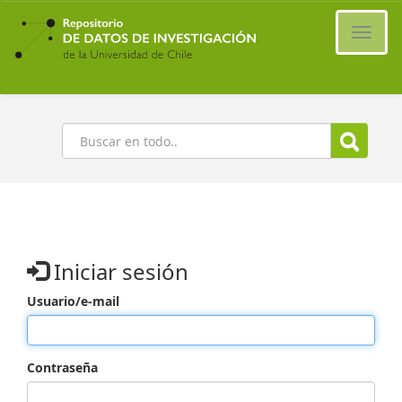
Ir
al
Cambi
contenido
naveg
principal
Buscar
Iniciar sesión
Usuario/e-mail
Contraseña