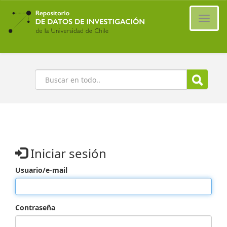
Ir
al
Cambi
contenido
naveg
principal
Buscar
Iniciar sesión
Usuario/e-mail
Contraseña