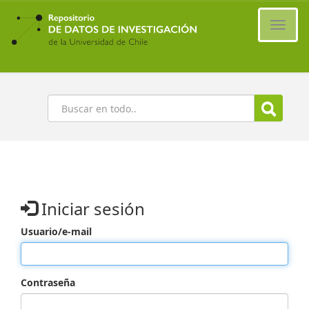
Ir
al
Cambi
contenido
naveg
principal
Buscar
Iniciar sesión
Usuario/e-mail
Contraseña