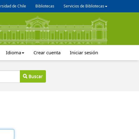
rsidad de Chile
Bibliotecas
Servicios de Bibliotecas
Idioma
Crear cuenta
Iniciar sesión
Buscar