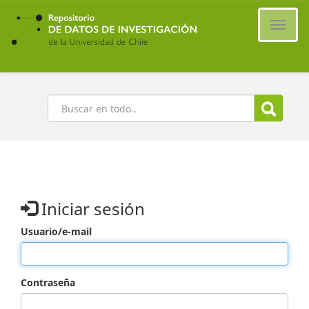
Ir
al
Cambi
contenido
naveg
principal
Buscar
Iniciar sesión
Usuario/e-mail
Contraseña