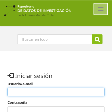
Ir
al
Cambi
contenido
naveg
principal
Buscar
Iniciar sesión
Usuario/e-mail
Contraseña