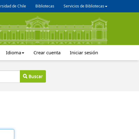
rsidad de Chile
Bibliotecas
Servicios de Bibliotecas
Idioma
Crear cuenta
Iniciar sesión
Buscar