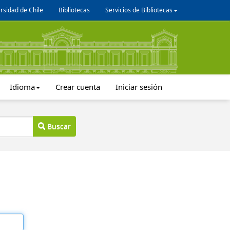
rsidad de Chile
Bibliotecas
Servicios de Bibliotecas
Idioma
Crear cuenta
Iniciar sesión
Buscar